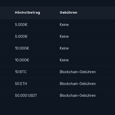
Höchstbetrag
Gebühren
5.000€
Keine
5.000€
Keine
10.000€
Keine
10.000€
Keine
10 BTC
Blockchain-Gebühren
50 ETH
Blockchain-Gebühren
50.000 USDT
Blockchain-Gebühren