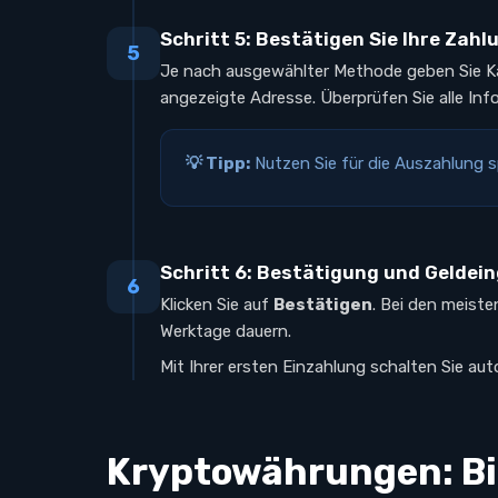
Schritt 5: Bestätigen Sie Ihre Zah
5
Je nach ausgewählter Methode geben Sie Kar
angezeigte Adresse. Überprüfen Sie alle Inf
💡 Tipp:
Nutzen Sie für die Auszahlung s
Schritt 6: Bestätigung und Geldei
6
Klicken Sie auf
Bestätigen
. Bei den meist
Werktage dauern.
Mit Ihrer ersten Einzahlung schalten Sie a
Kryptowährungen: Bi