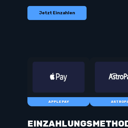
Jetzt Einzahlen
APPLE PAY
ASTROP
EINZAHLUNGSMETHO