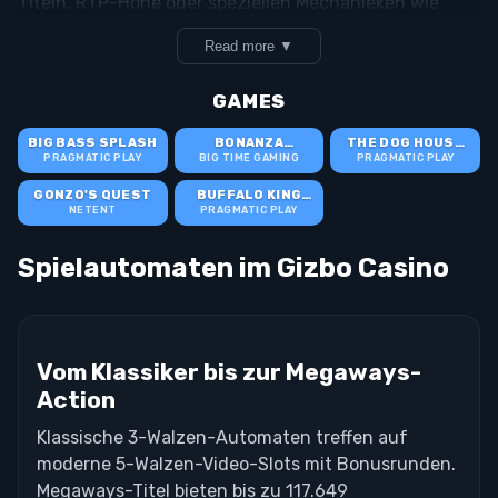
Titeln, RTP-Höhe oder speziellen Mechanieken wie
Megaways. Die RTP-Spanne liegt typischerweise
Read more ▼
zwischen 94 % und 98 % — abhängig vom jeweiligen
Spiel. Wichtig: Sie können die meisten Spiele kostenlos
GAMES
im Demo-Modus testen, ohne sich vorher registrieren
zu müssen. So prüfen Sie Spielmechanik und
BIG BASS SPLASH
BONANZA
THE DOG HOUSE
MEGAWAYS
MEGAWAYS
Volatilität, bevor echte Einsätze folgen.
PRAGMATIC PLAY
BIG TIME GAMING
PRAGMATIC PLAY
GONZO'S QUEST
BUFFALO KING
MEGAWAYS
NETENT
PRAGMATIC PLAY
Schnelle Navigation durch 7.000+
Spielautomaten im Gizbo Casino
Spiele
Die strukturierte Lobby-Ansicht zeigt Neuheiten,
Top-Performer und nach RTP gefilterte Titel
Vom Klassiker bis zur Megaways-
übersichtlich an. Nutzen Sie die Filteroptionen, um
Action
Ihre bevorzugten Spieltypen sofort zu finden.
Klassische 3-Walzen-Automaten treffen auf
moderne 5-Walzen-Video-Slots mit Bonusrunden.
Megaways-Titel bieten bis zu 117.649