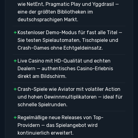
Microgaming,
wie NetEnt, Pragmatic Play und Yggdrasil —
Roulette,
Play'n GO
eine der größten Bibliotheken im
Caribbean
deutschsprachigen Markt.
Stud
Aviator,
Spribe,
+
Kostenloser Demo-Modus für fast alle Titel —
Crash-Spiele &
Spaceman,
BGaming,
Sie testen Spielautomaten, Tischspiele und
95+
Instant
JetX,
Pragmatic
Crash-Games ohne Echtgeldeinsatz.
Plinko
Play
+
Live Casino mit HD-Qualität und echten
Mega
Dealern — authentisches Casino-Erlebnis
Moolah,
Hall of
direkt am Bildschirm.
Microgaming,
Progressive
Gods,
380+
NetEnt,
Jackpot-Slots
Divine
+
Crash-Spiele wie Aviator mit volatiler Action
Yggdrasil
Fortune,
und hohen Gewinnmultiplikatoren — ideal für
Mega
schnelle Spielrunden.
Fortune
+
Regelmäßige neue Releases von Top-
Jacks or
Providern — das Spielangebot wird
Better,
Spinomenal,
Deuces
kontinuierlich erweitert.
Reel