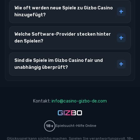
mobilen Geräten — Smartphones und Tablets werden
schnell entscheiden möchten, wann sie ihren Gewinn
Wie oft werden neue Spiele zu Gizbo Casino
vollständig unterstützt. Die HD-Qualität bleibt auch
abheben.
+
hinzugefügt?
unterwegs erhalten, sodass Sie Echtgeld-Tische mit
echten Dealern überall nutzen können, solange die
Das Casino arbeitet mit acht etablierten Anbietern
Internetverbindung stabil ist.
zusammen — NetEnt, Pragmatic Play, Microgaming,
Welche Software-Provider stecken hinter
BGaming, Yggdrasil, Play'n GO, Spinomenal und Reel
+
den Spielen?
Kingdom — die regelmäßig neue Titel veröffentlichen.
Die genaue Update-Frequenz finden Sie in den AGB
Das Portfolio wird von acht anerkannten Anbietern
oder direkt im Kundensupport.
bestückt: NetEnt, Pragmatic Play, Microgaming,
Sind die Spiele im Gizbo Casino fair und
BGaming, Yggdrasil, Play'n GO, Spinomenal und Reel
+
unabhängig überprüft?
Kingdom. Jeder Provider bringt spezialisierte
Spielmechaniken mit — von klassischen Slots bis zu
Das Casino unterliegt der Lizenz von Antillephone N.V.
modernen Megaways-Titeln.
(Lizenznummer 8048/JAZ2016-050) und muss
strenge Audits erfüllen. Die Spiele selbst werden von
den jeweiligen Providern zertifiziert und verwenden
RNG-Systeme (Random Number Generators) für faire
Kontakt:
info@casino-gizbo-de.com
Ergebnisse — prüfen Sie die AGB für zusätzliche
Compliance-Details.
18+
Spielsucht-Hilfe Online
Glücksspiel kann süchtig machen. Spielen Sie verantwortungsvoll. 18+